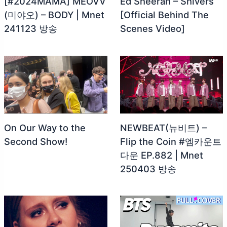
[#2024MAMA] MEOVV
Ed Sheeran – Shivers
(미야오) – BODY | Mnet
[Official Behind The
241123 방송
Scenes Video]
On Our Way to the
NEWBEAT(뉴비트) –
Second Show!
Flip the Coin #엠카운트
다운 EP.882 | Mnet
250403 방송