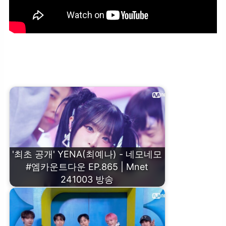
TIOT (티아이오티) – 그 계절 긴 터널을 지나 #엠카운트다운 EP.865 |
Mnet 241003 방송
'최초 공개' YENA(최예나) - 네모네모
#엠카운트다운 EP.865 | Mnet
241003 방송