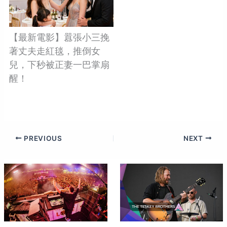
【最新電影】囂張小三挽
著丈夫走紅毯，推倒女
兒，下秒被正妻一巴掌扇
醒！
PREVIOUS
NEXT