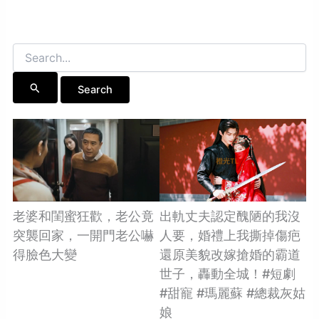
Search
for:
老婆和閨蜜狂歡，老公竟
出軌丈夫認定醜陋的我沒
突襲回家，一開門老公嚇
人要，婚禮上我撕掉傷疤
得臉色大變
還原美貌改嫁搶婚的霸道
世子，轟動全城！#短劇
#甜寵 #瑪麗蘇 #總裁灰姑
娘