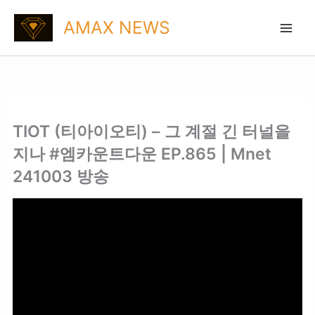
Skip
AMAX NEWS
to
content
TIOT (티아이오티) – 그 계절 긴 터널을
지나 #엠카운트다운 EP.865 | Mnet
241003 방송