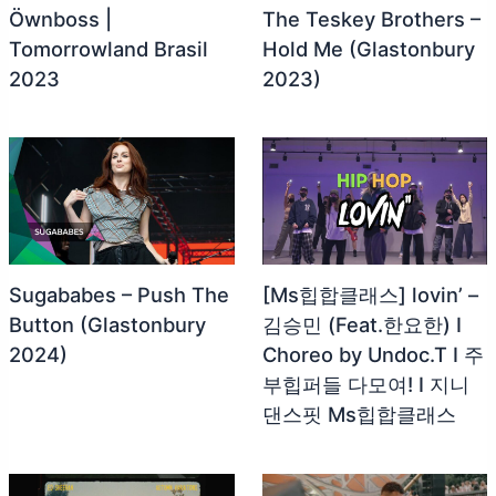
Öwnboss |
The Teskey Brothers –
Tomorrowland Brasil
Hold Me (Glastonbury
2023
2023)
Sugababes – Push The
[Ms힙합클래스] lovin’ –
Button (Glastonbury
김승민 (Feat.한요한) I
2024)
Choreo by Undoc.T I 주
부힙퍼들 다모여! I 지니
댄스핏 Ms힙합클래스