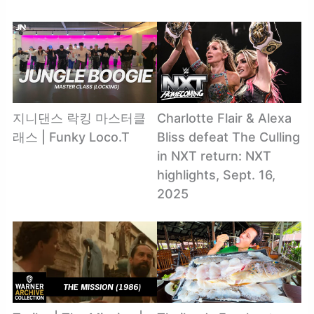
지니댄스 락킹 마스터클
Charlotte Flair & Alexa
래스 | Funky Loco.T
Bliss defeat The Culling
in NXT return: NXT
highlights, Sept. 16,
2025