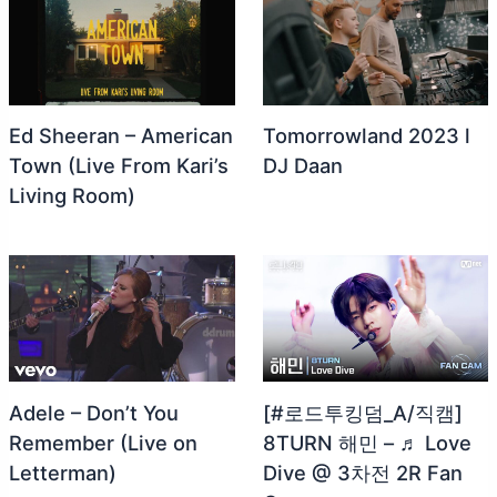
Ed Sheeran – American
Tomorrowland 2023 l
Town (Live From Kari’s
DJ Daan
Living Room)
Adele – Don’t You
[#로드투킹덤_A/직캠]
Remember (Live on
8TURN 해민 – ♬ Love
Letterman)
Dive @ 3차전 2R Fan