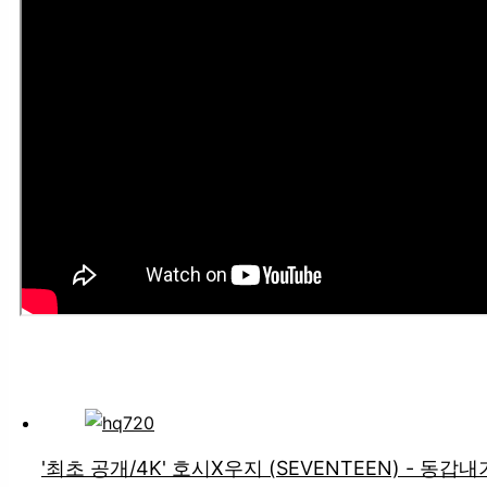
‘SPECIAL STAGE’ 장하오 (ZEROBASEONE) X LUCY – 벚꽃 엔딩 (
'최초 공개/4K' 호시X우지 (SEVENTEEN) - 동갑내