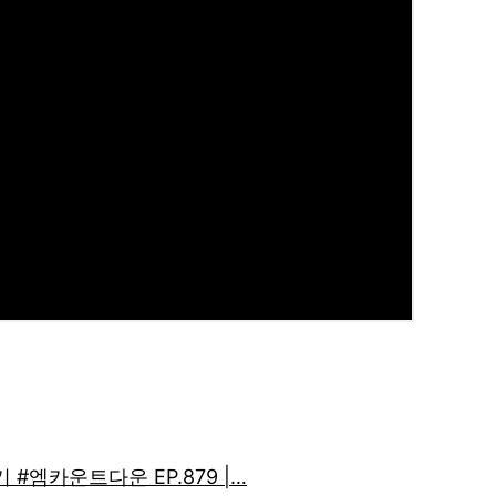
원곡：버스커 버스커) #엠카운트다운 EP.879 | Mnet 250313 방송
기 #엠카운트다운 EP.879 |…