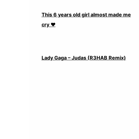
This 6 years old girl almost made me
cry ❤️
Lady Gaga – Judas (R3HAB Remix)