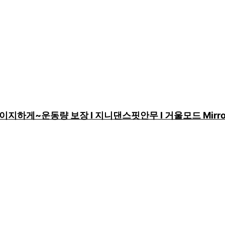
쉽고 이지하게~운동량 보장 I 지니댄스핏안무 I 거울모드 Mirro