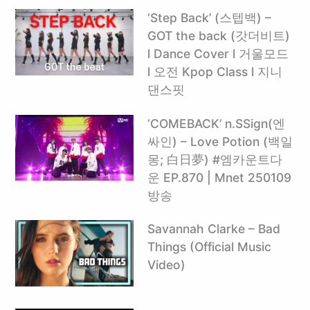
‘Step Back’ (스텝백) –
GOT the back (갓더비트)
l Dance Cover l 거울모드
l 오전 Kpop Class l 지니
댄스핏
‘COMEBACK’ n.SSign(엔
싸인) – Love Potion (백일
몽; 白日夢) #엠카운트다
운 EP.870 | Mnet 250109
방송
Savannah Clarke – Bad
Things (Official Music
Video)