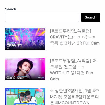
Search
Search
[#로드투킹덤_A/풀캠]
CRAVITY(크래비티) – ♬
중독 @ 3차전 2R Full Cam
[#로드투킹덤_A/직캠] 더
크루원 전도염 – ♬
WATCH IT @1차전 Fan
Cam
✨ 성한빈X명재현, 1월 4주
MC 컷 모음❣️ #엠카운트다
운 #MCOUNTDOWN