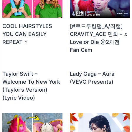
COOL HAIRSTYLES
[#로드투킹덤_A/직캠]
YOU CAN EASILY
CRAVITY_ACE 민희 – ♬
REPEAT ‍♀️
Love or Die @2차전
Fan Cam
Taylor Swift –
Lady Gaga – Aura
Welcome To New York
(VEVO Presents)
(Taylor’s Version)
(Lyric Video)