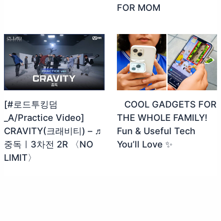
FOR MOM
[#로드투킹덤
‍ ‍ ‍ COOL GADGETS FOR
_A/Practice Video]
THE WHOLE FAMILY!
CRAVITY(크래비티) – ♬
Fun & Useful Tech
중독ㅣ3차전 2R 〈NO
You’ll Love ✨
LIMIT〉