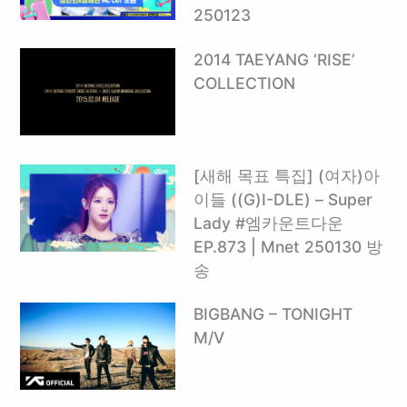
250123
2014 TAEYANG ‘RISE’
COLLECTION
[새해 목표 특집] (여자)아
이들 ((G)I-DLE) – Super
Lady #엠카운트다운
EP.873 | Mnet 250130 방
송
BIGBANG – TONIGHT
M/V