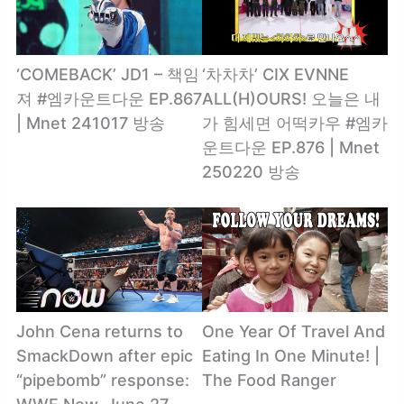
‘COMEBACK’ JD1 – 책임
‘차차차’ CIX EVNNE
져 #엠카운트다운 EP.867
ALL(H)OURS! 오늘은 내
| Mnet 241017 방송
가 힘세면 어떡카우 #엠카
운트다운 EP.876 | Mnet
250220 방송
John Cena returns to
One Year Of Travel And
SmackDown after epic
Eating In One Minute! |
“pipebomb” response:
The Food Ranger