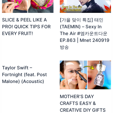
SLICE & PEEL LIKE A
[가을 맞이 특집] 태민
PRO! QUICK TIPS FOR
(TAEMIN) – Sexy In
EVERY FRUIT!
The Air #엠카운트다운
EP.863 | Mnet 240919
방송
Taylor Swift –
Fortnight (feat. Post
Malone) (Acoustic)
MOTHER’S DAY
CRAFTS EASY &
CREATIVE DIY GIFTS