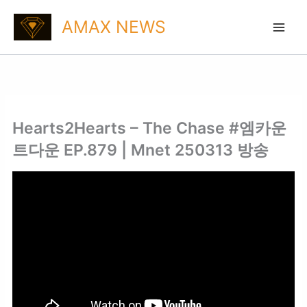
Skip
AMAX NEWS
to
content
Hearts2Hearts – The Chase #엠카운
트다운 EP.879 | Mnet 250313 방송