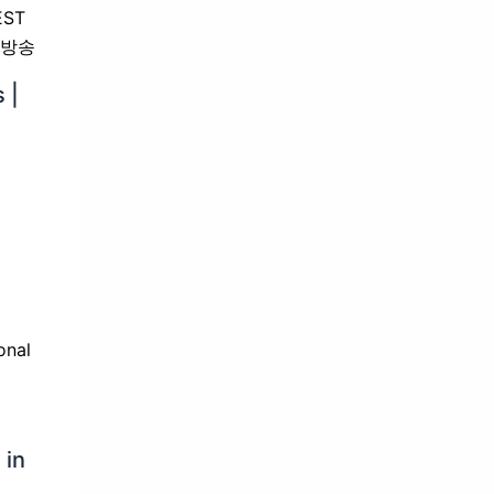
 |
 in