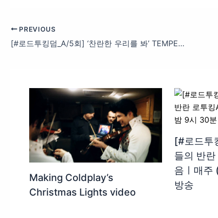
PREVIOUS
[#로드투킹덤_A/5회] ‘찬란한 우리를 봐’ TEMPEST(템페스트)ㅣACE 한빈&혁 – ♬ 폭풍의 눈 + Can’t Stop Shining | Mnet 241017 방송
[#로드투
들의 반란
음ㅣ매주 (
Making Coldplay’s
방송
Christmas Lights video