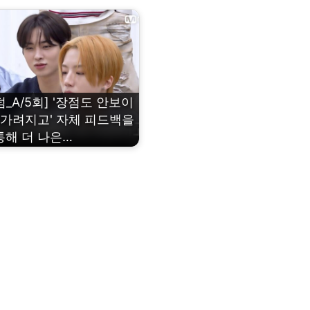
_A/5회] '장점도 안보이
안가려지고' 자체 피드백을
통해 더 나은…