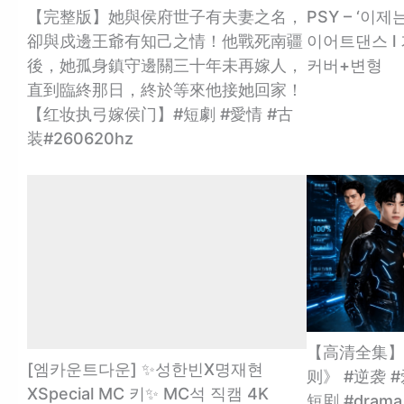
【完整版】她與侯府世子有夫妻之名，
PSY – ‘이제는
卻與戍邊王爺有知己之情！他戰死南疆
이어트댄스 l 거
後，她孤身鎮守邊關三十年未再嫁人，
커버+변형
直到臨終那日，終於等來他接她回家！
【红妆执弓嫁侯门】#短劇 #愛情 #古
装#260620hz
【高清全集】
[엠카운트다운] ✨성한빈X명재현
则》 #逆袭 #
XSpecial MC 키✨ MC석 직캠 4K
短剧 #dram