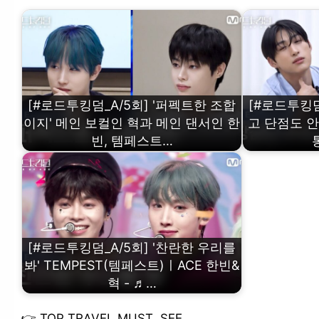
[#로드투킹덤_A/5회] '퍼펙트한 조합
[#로드투킹덤
이지' 메인 보컬인 혁과 메인 댄서인 한
고 단점도 
빈, 템페스트…
[#로드투킹덤_A/5회] '찬란한 우리를
봐' TEMPEST(템페스트)ㅣACE 한빈&
혁 - ♬…
👉
TOP TRAVEL MUST SEE