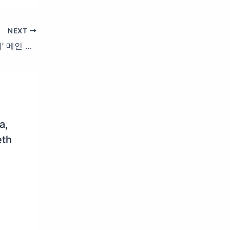
NEXT
[#로드투킹덤_A/5회] ‘퍼펙트한 조합이지’ 메인 보컬인 혁과 메인 댄서인 한빈, 템페스트 ACE로 출격 | Mnet 241017 방송
a,
eth