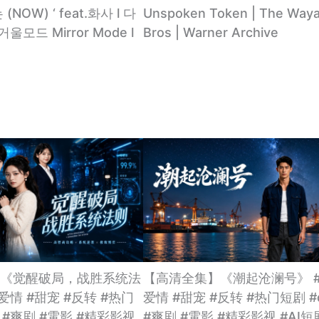
 (NOW) ‘ feat.화사 l 다
Unspoken Token | The Way
울모드 Mirror Mode l
Bros | Warner Archive
《觉醒破局，战胜系统法
【高清全集】《潮起沧澜号》 #
爱情 #甜宠 #反转 #热门
爱情 #甜宠 #反转 #热门短剧 #d
a #爽剧 #電影 #精彩影视
#爽剧 #電影 #精彩影视 #AI短