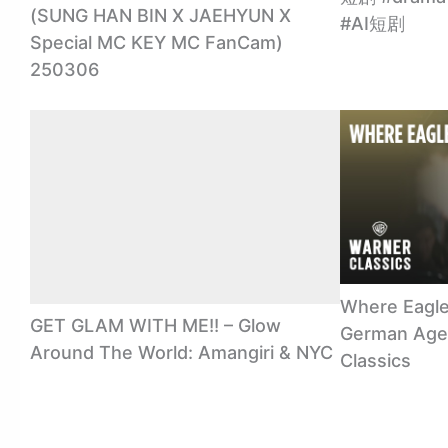
(SUNG HAN BIN X JAEHYUN X
#AI短剧
Special MC KEY MC FanCam)
250306
Where Eagle
GET GLAM WITH ME!! – Glow
German Agent
Around The World: Amangiri & NYC
Classics