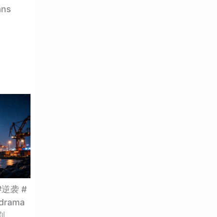
ans
逆袭 #
rama
剧